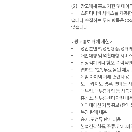
(2)
광고매체 홍보 제한 및 데이터
-
쇼핑머니백 서비스를 제공함에 
습니다. 수집하는 주요 항목은 OS
않습니다.
< 광고홍보 매체 제한 >
-
성인콘텐츠, 성인용품, 성매
-
애인대행 및 역할대행 서비스
-
선정적이거나 혐오, 폭력적인
-
웹하드, P2P, 무료 음원 제공
-
게임 아이템 거래 관련 내용
-
도박, 카지노, 경륜, 경마 등
-
대부업, 대부중개업 등 사금
-
흥신소, 심부름센터 관련 내
-
이미테이션 제품 홍보/판매 
-
복권 판매 내용
-
총기, 도검류 판매 내용
-
불법건강식품, 주류, 담배, 